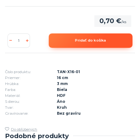
0,70 €
/
ks
Pridať do košíka
Číslo produktu:
TAN-X16-01
Priemer:
16 cm
Hrúbka:
3 mm
Farba:
Biela
Materiál:
HDF
S dierou:
Áno
Tvar:
Kruh
Gravírovanie:
Bez gravíru
Do obľúbených
Podobné produkty