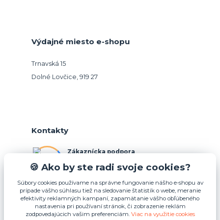
Výdajné miesto e-shopu
Trnavská 15
Dolné Lovčice, 919 27
Kontakty
Zákaznícka podpora
+421 948 026 088
🍪 Ako by ste radi svoje cookies?
(Po-Pia, 10-15 hod.)
Súbory cookies používame na správne fungovanie nášho e-shopu av
prípade vášho súhlasu tiež na sledovanie štatistík o webe, meranie
info@podnosy.sk
efektivity reklamných kampaní, zapamätanie vášho obľúbeného
nastavenia pri používaní stránok, či zobrazenie reklám
zodpovedajúcich vašim preferenciám.
Viac na využitie cookies