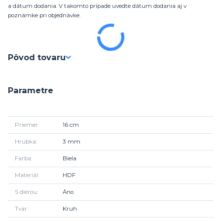
a dátum dodania. V takomto prípade uvedte dátum dodania aj v
poznámke pri objednávke.
Pôvod tovaru
Parametre
Priemer
16 cm
Hrúbka
3 mm
Farba
Biela
Materiál
HDF
S dierou
Áno
Tvar
Kruh