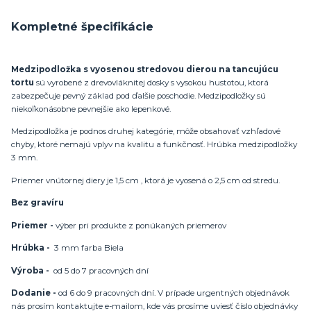
Kompletné špecifikácie
Medzipodložka s vyosenou stredovou dierou na tancujúcu
tortu
sú vyrobené z drevovláknitej dosky s vysokou hustotou, ktorá
zabezpečuje pevný základ pod ďalšie poschodie. Medzipodložky sú
niekoľkonásobne pevnejšie ako lepenkové.
Medzipodložka je podnos druhej kategórie, môže obsahovať vzhľadové
chyby, ktoré nemajú vplyv na kvalitu a funkčnosť. Hrúbka medzipodložky
3 mm.
Priemer vnútornej diery je 1,5 cm , ktorá je vyosená o 2,5 cm od stredu.
Bez gravíru
Priemer -
výber pri produkte z ponúkaných priemerov
Hrúbka -
3 mm farba Biela
Výroba -
od 5 do 7 pracovných dní
Dodanie -
od 6 do 9 pracovných dní. V prípade urgentných objednávok
nás prosím kontaktujte e-mailom, kde vás prosíme uviesť číslo objednávky