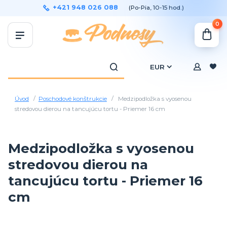
+421 948 026 088
(Po-Pia, 10-15 hod.)
0
EUR
Úvod
Poschodové konštrukcie
Medzipodložka s vyosenou
stredovou dierou na tancujúcu tortu - Priemer 16 cm
Medzipodložka s vyosenou
stredovou dierou na
tancujúcu tortu - Priemer 16
cm