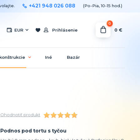
+421 948 026 088
olajte.
(Po-Pia, 10-15 hod.)
0
0 €
EUR
Prihlásenie
konštrukcie
Iné
Bazár
Ohodnotiť produkt
Podnos pod tortu s tyčou