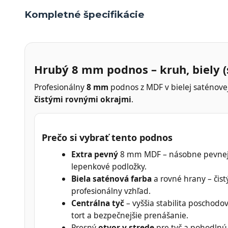
Kompletné špecifikácie
Hrubý 8 mm podnos – kruh, biely (
Profesionálny
8 mm
podnos z MDF v bielej saténove
čistými rovnými okrajmi
.
Prečo si vybrať tento podnos
Extra pevný
8 mm MDF – násobne pevnej
lepenkové podložky.
Biela saténová farba
a rovné hrany – čistý
profesionálny vzhľad.
Centrálna tyč
– vyššia stabilita poschodo
tort a bezpečnejšie prenášanie.
Presný
otvor v strede
pre tyč a pohodlnú