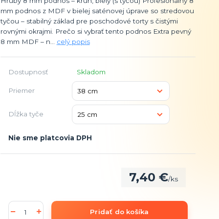
Hrubý 8 mm podnos – kruh, biely (s tyčou) Profesionálny 8
mm podnos z MDF v bielej saténovej úprave so stredovou
tyčou – stabilný základ pre poschodové torty s čistými
rovnými okrajmi. Prečo si vybrať tento podnos Extra pevný
8 mm MDF – n...
celý popis
Dostupnosť
Skladom
Priemer
Dĺžka tyče
Nie sme platcovia DPH
7,40 €
/
ks
Pridať do košíka