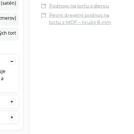
 (satén)
Podnosy na tortu s dierou
Pevný drevený podnos na
ozmerov)
tortu z MDF – hrubý 8 mm
ých tort
uje
 a