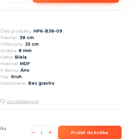
Číslo produktu:
HPK-B38-09
Priemer:
38 cm
Dĺžka tyče:
25 cm
Hrúbka:
8 mm
Farba:
Biela
Materiál:
MDF
S dierou:
Áno
Tvar:
Kruh
Gravírovanie:
Bez gravíru
Do obľúbených
/
ks
Pridať do košíka