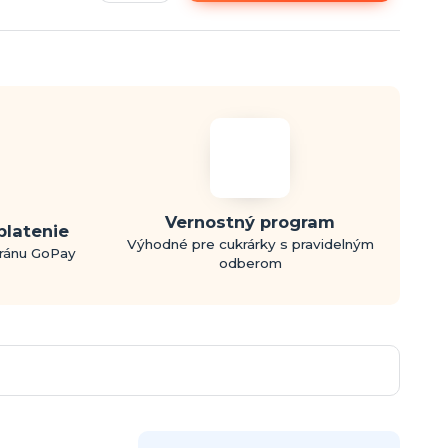
Vernostný program
platenie
Výhodné pre cukrárky s pravidelným
bránu GoPay
odberom