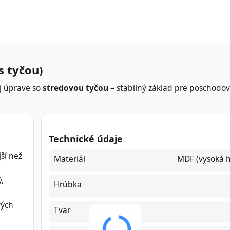
s tyčou)
j úprave so
stredovou tyčou
– stabilný základ pre poschodové
Technické údaje
ší než
Materiál
MDF (vysoká h
,
Hrúbka
vých
Tvar