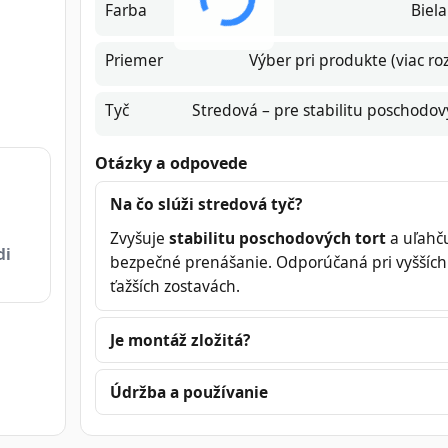
Farba
Biela
Priemer
Výber pri produkte (viac r
Tyč
Stredová – pre stabilitu poschodov
Otázky a odpovede
Na čo slúži stredová tyč?
Zvyšuje
stabilitu poschodových tort
a uľahč
di
bezpečné prenášanie. Odporúčaná pri vyšších
ťažších zostavách.
Je montáž zložitá?
Údržba a používanie