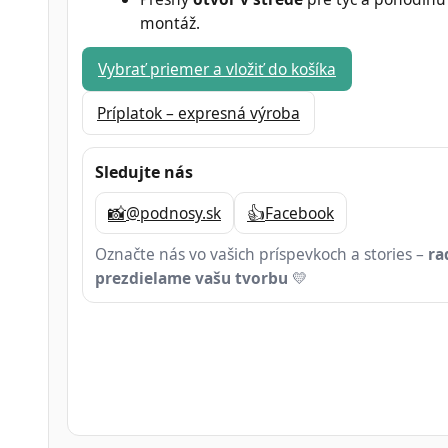
montáž.
Vybrať priemer a vložiť do košíka
Príplatok – expresná výroba
Sledujte nás
📸
👍
@podnosy.sk
Facebook
Označte nás vo vašich príspevkoch a stories –
ra
prezdielame vašu tvorbu
💛