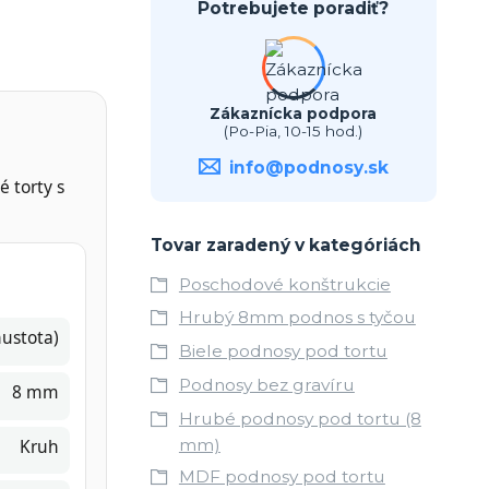
Potrebujete poradiť?
Zákaznícka podpora
(Po-Pia, 10-15 hod.)
info@podnosy.sk
 torty s
Tovar zaradený v kategóriách
Poschodové konštrukcie
Hrubý 8mm podnos s tyčou
ustota)
Biele podnosy pod tortu
Podnosy bez gravíru
8 mm
Hrubé podnosy pod tortu (8
Kruh
mm)
MDF podnosy pod tortu