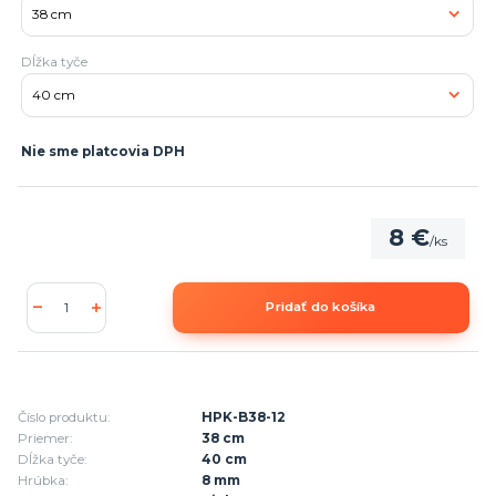
Dĺžka tyče
Nie sme platcovia DPH
8 €
/
ks
Pridať do košíka
Číslo produktu:
HPK-B38-12
Priemer:
38 cm
Dĺžka tyče:
40 cm
Hrúbka:
8 mm