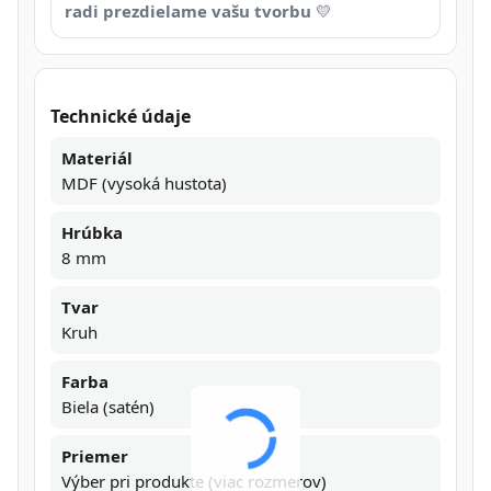
radi prezdielame vašu tvorbu
💛
Technické údaje
Materiál
MDF (vysoká hustota)
Hrúbka
8 mm
Tvar
Kruh
Farba
Biela (satén)
Priemer
Výber pri produkte (viac rozmerov)