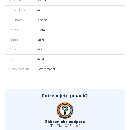
Priemer
38 cm
Dĺžka tyče
40 cm
Hrúbka
8 mm
Farba
Biela
Materiál
MDF
S dierou
Áno
Tvar
Kruh
Gravírovanie
Bez gravíru
Potrebujete poradiť?
Zákaznícka podpora
(Po-Pia, 10-15 hod.)