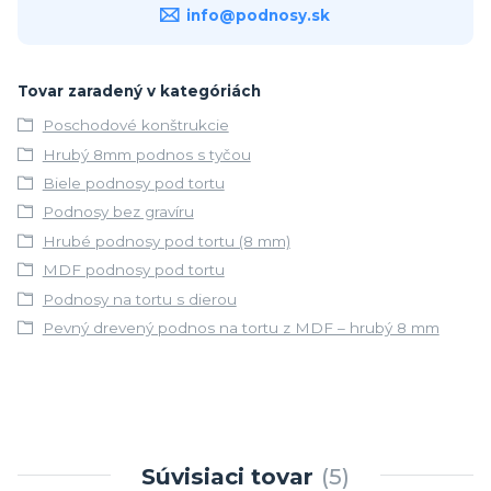
info@podnosy.sk
Tovar zaradený v kategóriách
Poschodové konštrukcie
Hrubý 8mm podnos s tyčou
Biele podnosy pod tortu
Podnosy bez gravíru
Hrubé podnosy pod tortu (8 mm)
MDF podnosy pod tortu
Podnosy na tortu s dierou
Pevný drevený podnos na tortu z MDF – hrubý 8 mm
Súvisiaci tovar
5