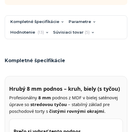
Kompletné špecifikácie
Parametre
Hodnotenie
13
Súvisiaci tovar
5
Kompletné špecifikácie
Hrubý 8 mm podnos – kruh, biely (s tyčou)
Profesionálny
8 mm
podnos z MDF v bielej saténovej
úprave so
stredovou tyčou
– stabilný základ pre
poschodové torty s
čistými rovnými okrajmi
.
Prečo si vybrať tento podnos