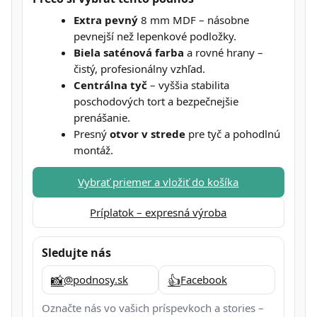
Extra pevný
8 mm MDF – násobne
pevnejší než lepenkové podložky.
Biela saténová farba
a rovné hrany –
čistý, profesionálny vzhľad.
Centrálna tyč
– vyššia stabilita
poschodových tort a bezpečnejšie
prenášanie.
Presný
otvor v strede
pre tyč a pohodlnú
montáž.
Vybrať priemer a vložiť do košíka
Príplatok – expresná výroba
Sledujte nás
📸
👍
@podnosy.sk
Facebook
Označte nás vo vašich príspevkoch a stories –