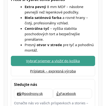
Extra pevný
8 mm MDF – násobne
pevnejší než lepenkové podložky.
Biela saténová farba
a rovné hrany –
čistý, profesionálny vzhľad.
Centrálna tyč
– vyššia stabilita
poschodových tort a bezpečnejšie
prenášanie.
Presný
otvor v strede
pre tyč a pohodlnú
montáž.
Vybrať priemer a vložiť do košíka
Príplatok – expresná výroba
Sledujte nás
📸
👍
@podnosy.sk
Facebook
Označte nás vo vašich príspevkoch a stories –