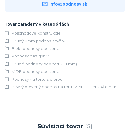
info@podnosy.sk
Tovar zaradený v kategóriách
Poschodové konštrukcie
Hrubý 8mm podnos s tyčou
Biele podnosy pod tortu
Podnosy bez gravíru
Hrubé podnosy pod tortu (8 mm)
MDF podnosy pod tortu
Podnosy na tortu s dierou
Pevný drevený podnos na tortu z MDF – hrubý 8 mm
Súvisiaci tovar
5