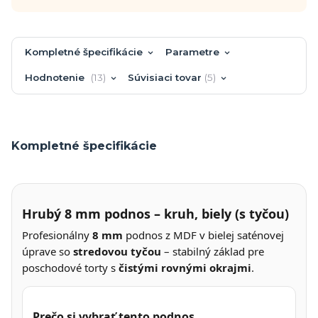
Kompletné špecifikácie
Parametre
Hodnotenie
13
Súvisiaci tovar
5
Kompletné špecifikácie
Hrubý 8 mm podnos – kruh, biely (s tyčou)
Profesionálny
8 mm
podnos z MDF v bielej saténovej
úprave so
stredovou tyčou
– stabilný základ pre
poschodové torty s
čistými rovnými okrajmi
.
Prečo si vybrať tento podnos