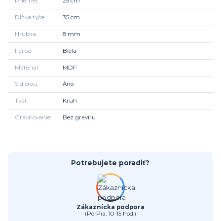
Priemer
25 cm
Dĺžka tyče
35 cm
Hrúbka
8 mm
Farba
Biela
Materiál
MDF
S dierou
Áno
Tvar
Kruh
Gravírovanie
Bez gravíru
Potrebujete poradiť?
Zákaznícka podpora
(Po-Pia, 10-15 hod.)