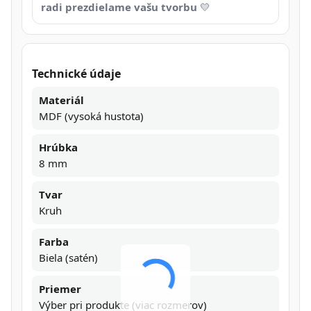
radi prezdielame vašu tvorbu
💛
Technické údaje
Materiál
MDF (vysoká hustota)
Hrúbka
8 mm
Tvar
Kruh
Farba
Biela (satén)
Priemer
Výber pri produkte (viac rozmerov)