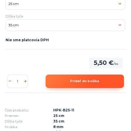
Dĺžka tyče
Nie sme platcovia DPH
5,50 €
/
ks
Pridať do košíka
Číslo produktu:
HPK-B25-11
Priemer:
25 cm
Dĺžka tyče:
35 cm
Hrúbka:
8 mm