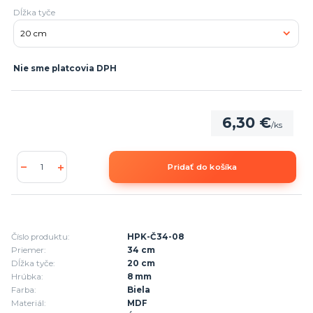
Dĺžka tyče
Nie sme platcovia DPH
6,30 €
/
ks
Pridať do košíka
Číslo produktu:
HPK-Č34-08
Priemer:
34 cm
Dĺžka tyče:
20 cm
Hrúbka:
8 mm
Farba:
Biela
Materiál:
MDF