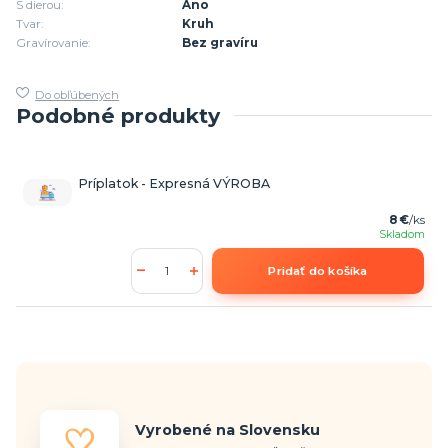
S dierou:
Áno
Tvar:
Kruh
Gravírovanie:
Bez gravíru
Do obľúbených
Podobné produkty
Príplatok - Expresná VÝROBA
8 €
/
ks
Skladom
Pridať do košíka
Vyrobené na Slovensku