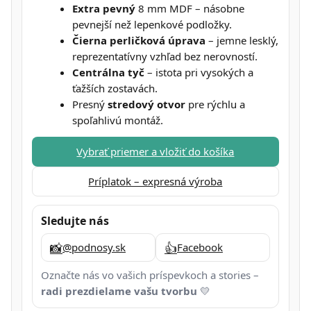
Extra pevný
8 mm MDF – násobne
pevnejší než lepenkové podložky.
Čierna perličková úprava
– jemne lesklý,
reprezentatívny vzhľad bez nerovností.
Centrálna tyč
– istota pri vysokých a
ťažších zostavách.
Presný
stredový otvor
pre rýchlu a
spoľahlivú montáž.
Vybrať priemer a vložiť do košíka
Príplatok – expresná výroba
Sledujte nás
📸
👍
@podnosy.sk
Facebook
Označte nás vo vašich príspevkoch a stories –
radi prezdielame vašu tvorbu
💛