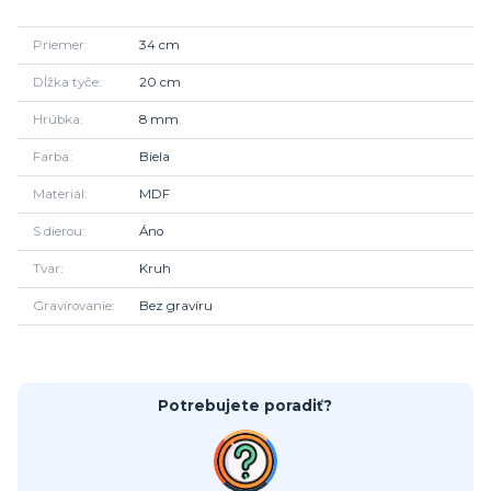
Priemer
34 cm
Dĺžka tyče
20 cm
Hrúbka
8 mm
Farba
Biela
Materiál
MDF
S dierou
Áno
Tvar
Kruh
Gravírovanie
Bez gravíru
Potrebujete poradiť?