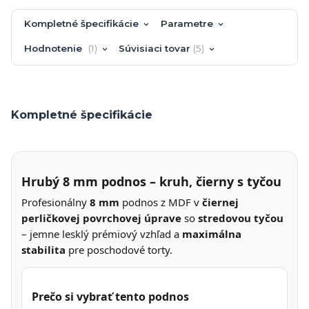
Kompletné špecifikácie
Parametre
Hodnotenie
1
Súvisiaci tovar
5
Kompletné špecifikácie
Hrubý 8 mm podnos – kruh, čierny s tyčou
Profesionálny
8 mm
podnos z MDF v
čiernej
perličkovej povrchovej úprave
so
stredovou tyčou
– jemne lesklý prémiový vzhľad a
maximálna
stabilita
pre poschodové torty.
Prečo si vybrať tento podnos