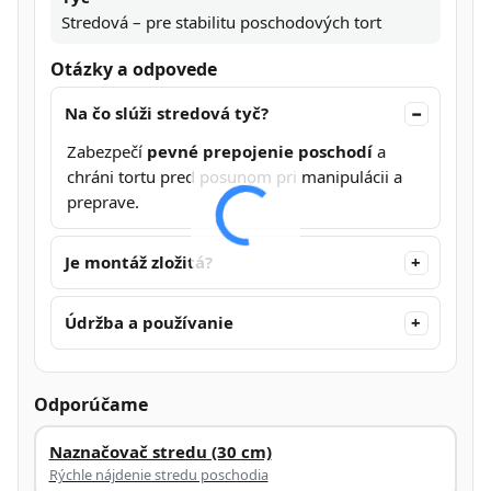
Stredová – pre stabilitu poschodových tort
Otázky a odpovede
Na čo slúži stredová tyč?
Zabezpečí
pevné prepojenie poschodí
a
chráni tortu pred posunom pri manipulácii a
preprave.
Je montáž zložitá?
Údržba a používanie
Odporúčame
Naznačovač stredu (30 cm)
Rýchle nájdenie stredu poschodia