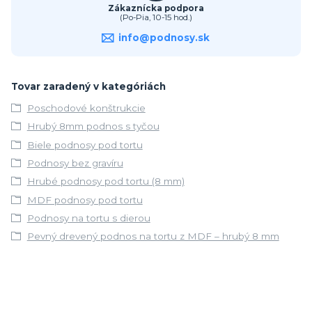
Zákaznícka podpora
(Po-Pia, 10-15 hod.)
info@podnosy.sk
Tovar zaradený v kategóriách
Poschodové konštrukcie
Hrubý 8mm podnos s tyčou
Biele podnosy pod tortu
Podnosy bez gravíru
Hrubé podnosy pod tortu (8 mm)
MDF podnosy pod tortu
Podnosy na tortu s dierou
Pevný drevený podnos na tortu z MDF – hrubý 8 mm