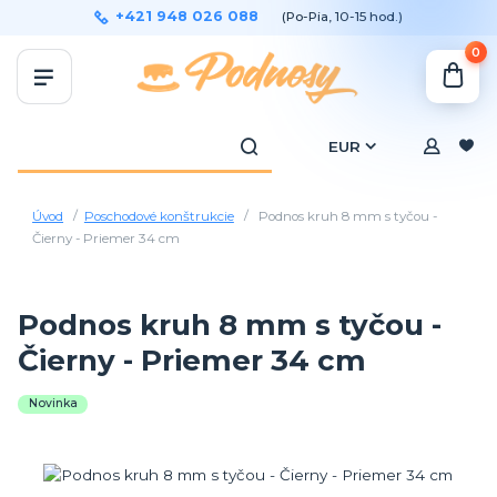
+421 948 026 088
(Po-Pia, 10-15 hod.)
0
EUR
Úvod
Poschodové konštrukcie
Podnos kruh 8 mm s tyčou -
Čierny - Priemer 34 cm
Podnos kruh 8 mm s tyčou -
Čierny - Priemer 34 cm
Novinka