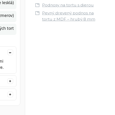
 lesklá)
Podnosy na tortu s dierou
Pevný drevený podnos na
ozmerov)
tortu z MDF – hrubý 8 mm
ých tort
ni
e.