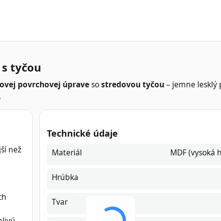
 s tyčou
kovej povrchovej úprave
so
stredovou tyčou
– jemne lesklý
.
Technické údaje
ší než
Materiál
MDF (vysoká h
Hrúbka
ch
Tvar
hlivú