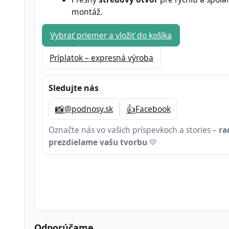
montáž.
Vybrať priemer a vložiť do košíka
Príplatok – expresná výroba
Sledujte nás
📸
👍
@podnosy.sk
Facebook
Označte nás vo vašich príspevkoch a stories –
ra
prezdielame vašu tvorbu
💛
Odporúčame