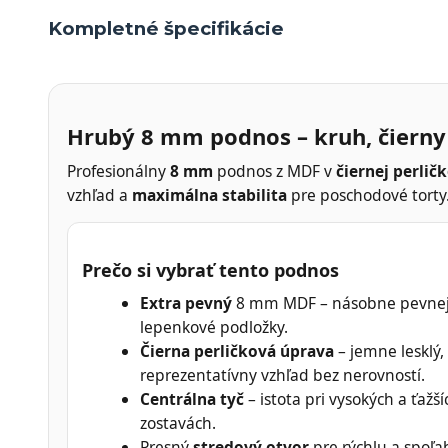
Kompletné špecifikácie
Hrubý 8 mm podnos – kruh, čierny
Profesionálny
8 mm
podnos z MDF v
čiernej perlič
vzhľad a
maximálna stabilita
pre poschodové torty
Prečo si vybrať tento podnos
Extra pevný
8 mm MDF – násobne pevnej
lepenkové podložky.
Čierna perličková úprava
– jemne lesklý,
reprezentatívny vzhľad bez nerovností.
Centrálna tyč
– istota pri vysokých a ťažší
zostavách.
Presný
stredový otvor
pre rýchlu a spoľa