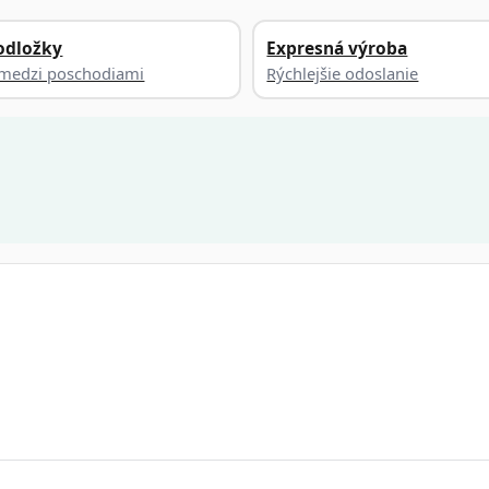
odložky
Expresná výroba
a medzi poschodiami
Rýchlejšie odoslanie