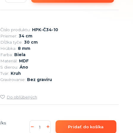
Číslo produktu:
HPK-Č34-10
Priemer:
34 cm
Dĺžka tyče:
30 cm
Hrúbka:
8 mm
Farba:
Biela
Materiál:
MDF
S dierou:
Áno
Tvar:
Kruh
Gravírovanie:
Bez gravíru
Do obľúbených
/
ks
Pridať do košíka