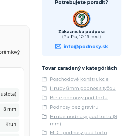
Potrebujete poradiť?
Zákaznícka podpora
(Po-Pia, 10-15 hod.)
info@podnosy.sk
 prémiový
Tovar zaradený v kategóriách
Poschodové konštrukcie
Hrubý 8mm podnos s tyčou
ustota)
Biele podnosy pod tortu
Podnosy bez gravíru
8 mm
Hrubé podnosy pod tortu (8
Kruh
mm)
MDF podnosy pod tortu