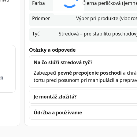
Farba
Čierna perličková (jemne
Priemer
Výber pri produkte (viac r
Tyč
Stredová – pre stabilitu poschodov
Otázky a odpovede
Na čo slúži stredová tyč?
Zabezpečí
pevné prepojenie poschodí
a chrá
di
tortu pred posunom pri manipulácii a preprav
Je montáž zložitá?
Údržba a používanie