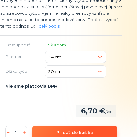
Hrubý 8 mm podnos – kruh, čierny s tyčou Profesionálny 8
mm podnos z MDF v čiernej perličkovej povrchovej úprave
so stredovou tyčou – jemne lesklý prémiový vzhľad a
maximálna stabilita pre poschodové torty. Prečo si vybrať
tento podnos Ex...
celý popis
Dostupnosť
Skladom
Priemer
Dĺžka tyče
Nie sme platcovia DPH
6,70 €
/
ks
Pridať do košíka