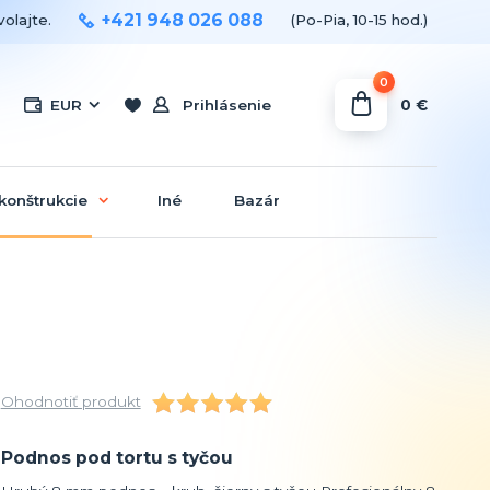
+421 948 026 088
olajte.
(Po-Pia, 10-15 hod.)
0
0 €
EUR
Prihlásenie
konštrukcie
Iné
Bazár
Ohodnotiť produkt
Podnos pod tortu s tyčou