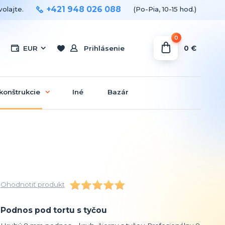
+421 948 026 088
olajte.
(Po-Pia, 10-15 hod.)
0
0 €
EUR
Prihlásenie
konštrukcie
Iné
Bazár
Ohodnotiť produkt
Podnos pod tortu s tyčou