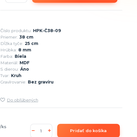
Číslo produktu:
HPK-Č38-09
Priemer:
38 cm
Dĺžka tyče:
25 cm
Hrúbka:
8 mm
Farba:
Biela
Materiál:
MDF
S dierou:
Áno
Tvar:
Kruh
Gravírovanie:
Bez gravíru
Do obľúbených
/
ks
Pridať do košíka