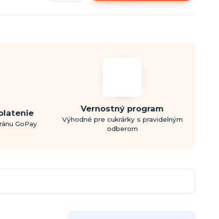
Vernostný program
platenie
Výhodné pre cukrárky s pravidelným
bránu GoPay
odberom