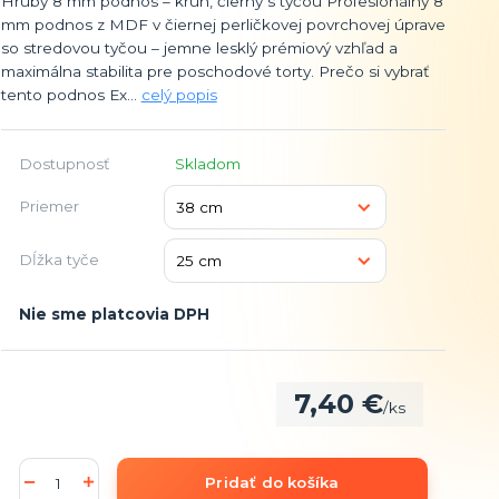
Hrubý 8 mm podnos – kruh, čierny s tyčou Profesionálny 8
mm podnos z MDF v čiernej perličkovej povrchovej úprave
so stredovou tyčou – jemne lesklý prémiový vzhľad a
maximálna stabilita pre poschodové torty. Prečo si vybrať
tento podnos Ex...
celý popis
Dostupnosť
Skladom
Priemer
Dĺžka tyče
Nie sme platcovia DPH
7,40 €
/
ks
Pridať do košíka