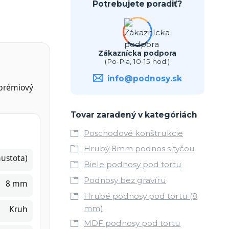
Potrebujete poradiť?
Zákaznícka podpora
(Po-Pia, 10-15 hod.)
info@podnosy.sk
 prémiový
Tovar zaradený v kategóriách
Poschodové konštrukcie
Hrubý 8mm podnos s tyčou
ustota)
Biele podnosy pod tortu
Podnosy bez gravíru
8 mm
Hrubé podnosy pod tortu (8
Kruh
mm)
MDF podnosy pod tortu