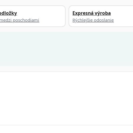
odložky
Expresná výroba
a medzi poschodiami
Rýchlejšie odoslanie