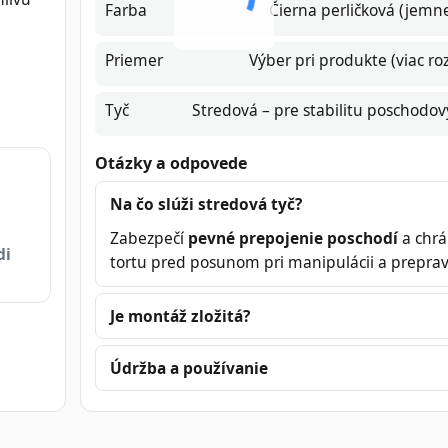
Farba
Čierna perličková (jemne
Priemer
Výber pri produkte (viac r
Tyč
Stredová – pre stabilitu poschodov
Otázky a odpovede
Na čo slúži stredová tyč?
Zabezpečí
pevné prepojenie poschodí
a chrá
di
tortu pred posunom pri manipulácii a preprav
Je montáž zložitá?
Údržba a používanie