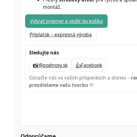
montáž.
Vybrať priemer a vložiť do košíka
Príplatok – expresná výroba
Sledujte nás
📸
👍
@podnosy.sk
Facebook
Označte nás vo vašich príspevkoch a stories –
ra
prezdielame vašu tvorbu
💛
Odporúčame