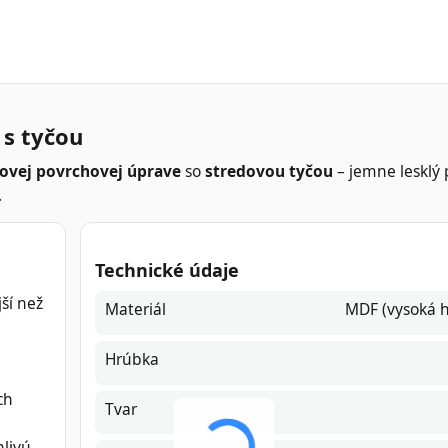
 s tyčou
kovej povrchovej úprave
so
stredovou tyčou
– jemne lesklý
.
Technické údaje
ší než
Materiál
MDF (vysoká h
Hrúbka
ch
Tvar
hlivú