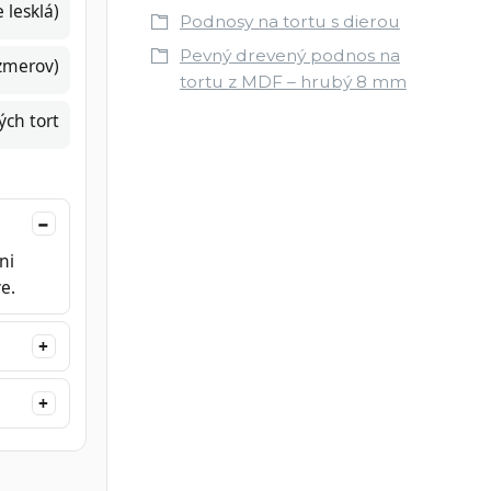
 lesklá)
Podnosy na tortu s dierou
Pevný drevený podnos na
ozmerov)
tortu z MDF – hrubý 8 mm
ých tort
ni
e.