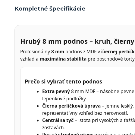
Kompletné špecifikácie
Hrubý 8 mm podnos – kruh, čierny
Profesionálny
8 mm
podnos z MDF v
čiernej perlič
vzhľad a
maximálna stabilita
pre poschodové torty
Prečo si vybrať tento podnos
Extra pevný
8 mm MDF – násobne pevnej
lepenkové podložky.
Čierna perličková úprava
– jemne lesklý,
reprezentatívny vzhľad bez nerovností.
Centrálna tyč
– istota pri vysokých a ťažší
zostavách.
Presný
stredový otvor
pre rýchlu a spoľa