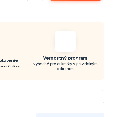
Vernostný program
platenie
Výhodné pre cukrárky s pravidelným
bránu GoPay
odberom