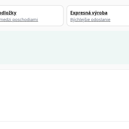
odložky
Expresná výroba
a medzi poschodiami
Rýchlejšie odoslanie