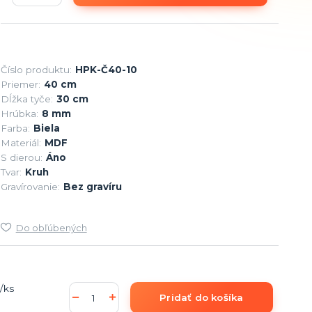
Číslo produktu:
HPK-Č40-10
Priemer:
40 cm
Dĺžka tyče:
30 cm
Hrúbka:
8 mm
Farba:
Biela
Materiál:
MDF
S dierou:
Áno
Tvar:
Kruh
Gravírovanie:
Bez gravíru
Do obľúbených
/
ks
Pridať do košíka