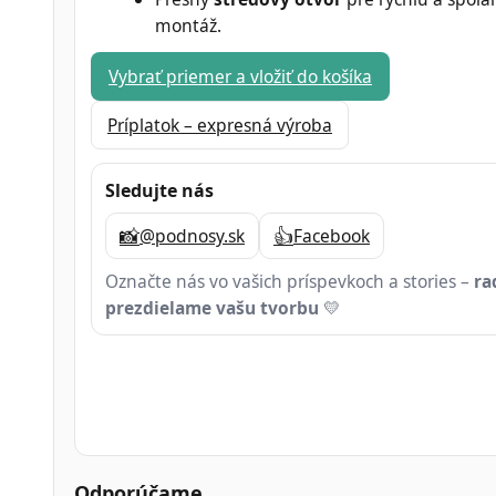
montáž.
Vybrať priemer a vložiť do košíka
Príplatok – expresná výroba
Sledujte nás
📸
👍
@podnosy.sk
Facebook
Označte nás vo vašich príspevkoch a stories –
ra
prezdielame vašu tvorbu
💛
Odporúčame