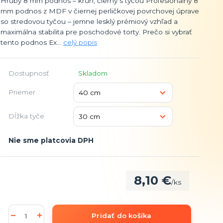
Hrubý 8 mm podnos – kruh, čierny s tyčou Profesionálny 8
mm podnos z MDF v čiernej perličkovej povrchovej úprave
so stredovou tyčou – jemne lesklý prémiový vzhľad a
maximálna stabilita pre poschodové torty. Prečo si vybrať
tento podnos Ex...
celý popis
Dostupnosť
Skladom
Priemer
Dĺžka tyče
Nie sme platcovia DPH
8,10 €
/
ks
Pridať do košíka