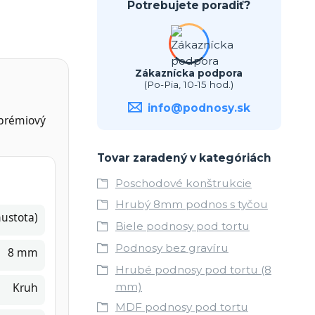
Potrebujete poradiť?
Zákaznícka podpora
(Po-Pia, 10-15 hod.)
info@podnosy.sk
 prémiový
Tovar zaradený v kategóriách
Poschodové konštrukcie
Hrubý 8mm podnos s tyčou
ustota)
Biele podnosy pod tortu
Podnosy bez gravíru
8 mm
Hrubé podnosy pod tortu (8
Kruh
mm)
MDF podnosy pod tortu