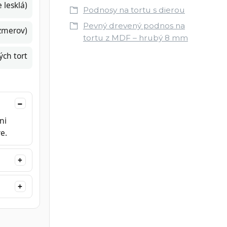
 lesklá)
Podnosy na tortu s dierou
Pevný drevený podnos na
ozmerov)
tortu z MDF – hrubý 8 mm
ých tort
ni
e.