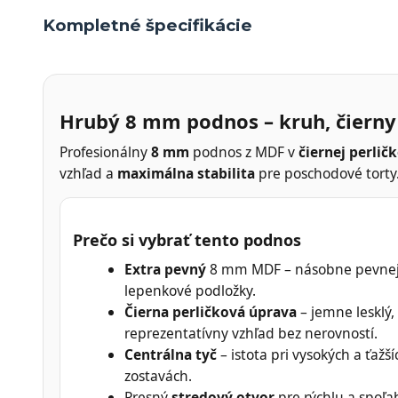
Kompletné špecifikácie
Hrubý 8 mm podnos – kruh, čierny
Profesionálny
8 mm
podnos z MDF v
čiernej perlič
vzhľad a
maximálna stabilita
pre poschodové torty
Prečo si vybrať tento podnos
Extra pevný
8 mm MDF – násobne pevnej
lepenkové podložky.
Čierna perličková úprava
– jemne lesklý,
reprezentatívny vzhľad bez nerovností.
Centrálna tyč
– istota pri vysokých a ťažší
zostavách.
Presný
stredový otvor
pre rýchlu a spoľa