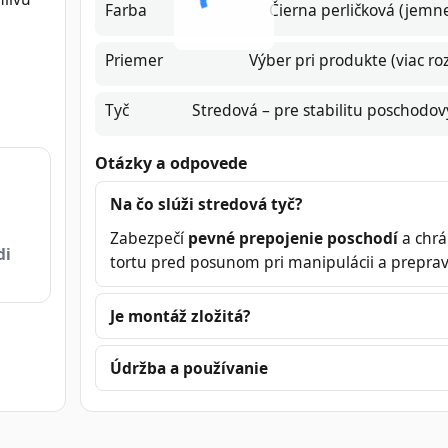
Farba
Čierna perličková (jemne
Priemer
Výber pri produkte (viac r
Tyč
Stredová – pre stabilitu poschodov
Otázky a odpovede
Na čo slúži stredová tyč?
Zabezpečí
pevné prepojenie poschodí
a chrá
di
tortu pred posunom pri manipulácii a preprav
Je montáž zložitá?
Údržba a používanie