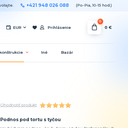
+421 948 026 088
olajte.
(Po-Pia, 10-15 hod.)
0
0 €
EUR
Prihlásenie
konštrukcie
Iné
Bazár
Ohodnotiť produkt
Podnos pod tortu s tyčou