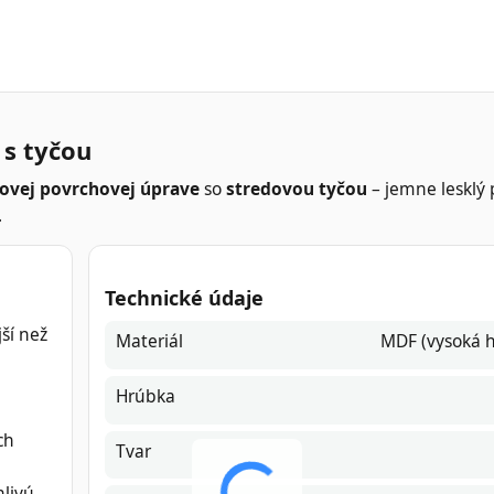
 s tyčou
kovej povrchovej úprave
so
stredovou tyčou
– jemne lesklý
.
Technické údaje
ší než
Materiál
MDF (vysoká h
Hrúbka
ch
Tvar
hlivú