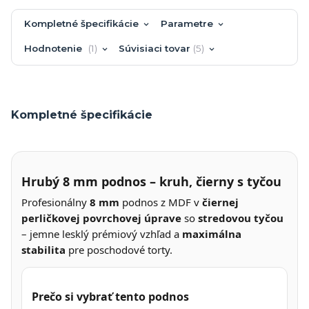
Kompletné špecifikácie
Parametre
Hodnotenie
1
Súvisiaci tovar
5
Kompletné špecifikácie
Hrubý 8 mm podnos – kruh, čierny s tyčou
Profesionálny
8 mm
podnos z MDF v
čiernej
perličkovej povrchovej úprave
so
stredovou tyčou
– jemne lesklý prémiový vzhľad a
maximálna
stabilita
pre poschodové torty.
Prečo si vybrať tento podnos