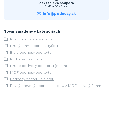
Zákaznícka podpora
(Po-Pia, 10-15 hod.)
info@podnosy.sk
Tovar zaradený v kategóriách
Poschodové konštrukcie
Hrubý 8mm podnos s tyčou
Biele podnosy pod tortu
Podnosy bez gravíru
Hrubé podnosy pod tortu (8 mm)
MDF podnosy pod tortu
Podnosy na tortu s dierou
Pevný drevený podnos na tortu z MDF – hrubý 8 mm