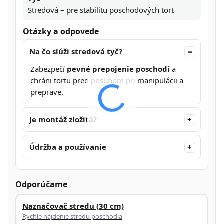
Stredová – pre stabilitu poschodových tort
Otázky a odpovede
Na čo slúži stredová tyč?
Zabezpečí
pevné prepojenie poschodí
a
chráni tortu pred posunom pri manipulácii a
preprave.
Je montáž zložitá?
Údržba a používanie
Odporúčame
Naznačovač stredu (30 cm)
Rýchle nájdenie stredu poschodia