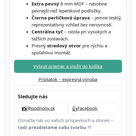
Extra pevný
8 mm MDF – násobne
pevnejší než lepenkové podložky.
Čierna perličková úprava
– jemne lesklý,
reprezentatívny vzhľad bez nerovností.
Centrálna tyč
– istota pri vysokých a
ťažších zostavách.
Presný
stredový otvor
pre rýchlu a
spoľahlivú montáž.
Vybrať priemer a vložiť do košíka
Príplatok – expresná výroba
Sledujte nás
📸
👍
@podnosy.sk
Facebook
Označte nás vo vašich príspevkoch a stories –
radi prezdielame vašu tvorbu
💛