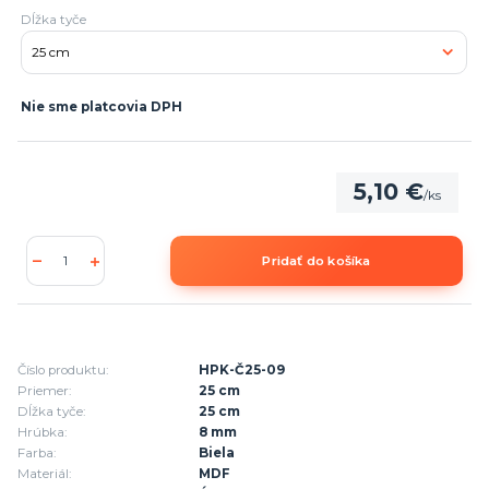
Dĺžka tyče
Nie sme platcovia DPH
5,10 €
/
ks
Pridať do košíka
Číslo produktu:
HPK-Č25-09
Priemer:
25 cm
Dĺžka tyče:
25 cm
Hrúbka:
8 mm
Farba:
Biela
Materiál:
MDF