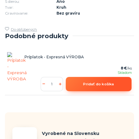
S dierou:
Áno
Tvar:
Kruh
Gravírovanie:
Bez gravíru
Do obľúbených
Podobné produkty
Príplatok - Expresná VÝROBA
8 €
/
ks
Skladom
Pridať do košíka
Vyrobené na Slovensku