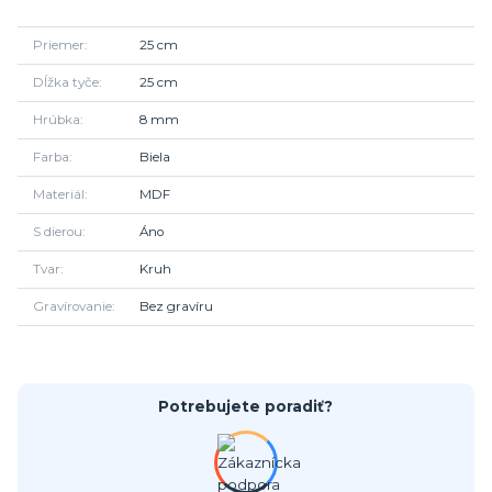
Priemer
25 cm
Dĺžka tyče
25 cm
Hrúbka
8 mm
Farba
Biela
Materiál
MDF
S dierou
Áno
Tvar
Kruh
Gravírovanie
Bez gravíru
Potrebujete poradiť?