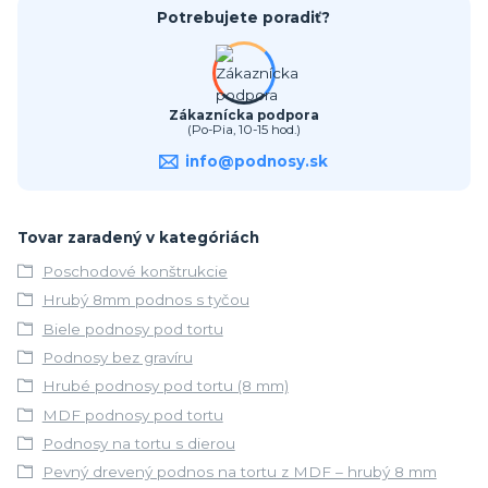
Potrebujete poradiť?
Zákaznícka podpora
(Po-Pia, 10-15 hod.)
info@podnosy.sk
Tovar zaradený v kategóriách
Poschodové konštrukcie
Hrubý 8mm podnos s tyčou
Biele podnosy pod tortu
Podnosy bez gravíru
Hrubé podnosy pod tortu (8 mm)
MDF podnosy pod tortu
Podnosy na tortu s dierou
Pevný drevený podnos na tortu z MDF – hrubý 8 mm