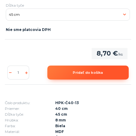
Dĺžka tyče
Nie sme platcovia DPH
8,70 €
/
ks
Pridať do košíka
Číslo produktu:
HPK-Č40-13
Priemer:
40 cm
Dĺžka tyče:
45 cm
Hrúbka:
8 mm
Farba:
Biela
Materiál:
MDF