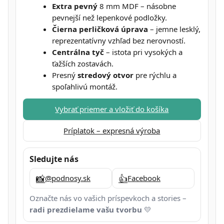
Extra pevný
8 mm MDF – násobne
pevnejší než lepenkové podložky.
Čierna perličková úprava
– jemne lesklý,
reprezentatívny vzhľad bez nerovností.
Centrálna tyč
– istota pri vysokých a
ťažších zostavách.
Presný
stredový otvor
pre rýchlu a
spoľahlivú montáž.
Vybrať priemer a vložiť do košíka
Príplatok – expresná výroba
Sledujte nás
📸
👍
@podnosy.sk
Facebook
Označte nás vo vašich príspevkoch a stories –
radi prezdielame vašu tvorbu
💛