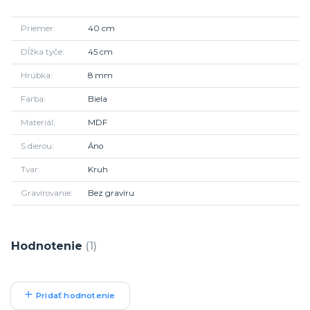
Priemer
40 cm
Dĺžka tyče
45 cm
Hrúbka
8 mm
Farba
Biela
Materiál
MDF
S dierou
Áno
Tvar
Kruh
Gravírovanie
Bez gravíru
Hodnotenie
1
Pridať hodnotenie