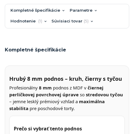
Kompletné špecifikácie
Parametre
Hodnotenie
1
Súvisiaci tovar
5
Kompletné špecifikácie
Hrubý 8 mm podnos – kruh, čierny s tyčou
Profesionálny
8 mm
podnos z MDF v
čiernej
perličkovej povrchovej úprave
so
stredovou tyčou
– jemne lesklý prémiový vzhľad a
maximálna
stabilita
pre poschodové torty.
Prečo si vybrať tento podnos