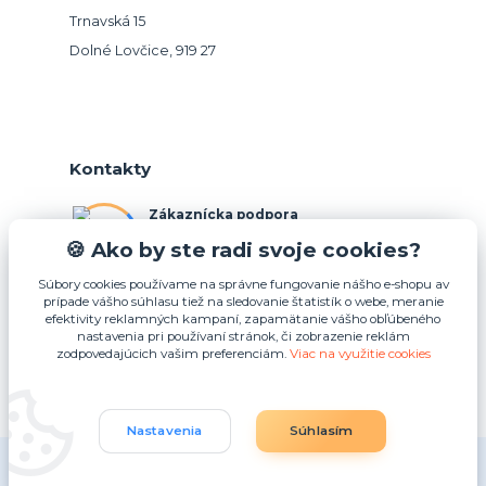
Trnavská 15
Dolné Lovčice, 919 27
Kontakty
Zákaznícka podpora
+421 948 026 088
🍪 Ako by ste radi svoje cookies?
(Po-Pia, 10-15 hod.)
Súbory cookies používame na správne fungovanie nášho e-shopu av
prípade vášho súhlasu tiež na sledovanie štatistík o webe, meranie
info@podnosy.sk
efektivity reklamných kampaní, zapamätanie vášho obľúbeného
nastavenia pri používaní stránok, či zobrazenie reklám
zodpovedajúcich vašim preferenciám.
Viac na využitie cookies
Upraviť zber cookies.
Nastavenia
Súhlasím
(c) 2025 Idea4U plus s.r.o.