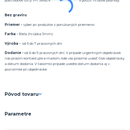
poschodové torty. Pri Swiss kréme odporúčame použiť hrubšie podnosy.
Bez gravíru
Priemer -
výber pri produkte z ponúkaných priemerov
Farba -
Biela (hrúbka 3mm)
Výroba -
od 5 do 7 pracovných dní
Dodanie -
od 6 do 9 pracovných dní. V prípade urgentných objednávok
nás prosím kontaktujte e-mailom, kde vás prosíme uviesť číslo objednávky
a dátum dodania. V takomto prípade uvedte dátum dodania aj v
poznámke pri objednávke.
Pôvod tovaru
Parametre