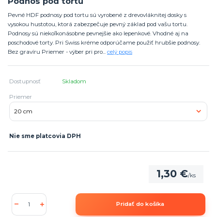
Podnos pod tortu
Pevné HDF podnosy pod tortu sú vyrobené z drevovláknitej dosky s
vysokou hustotou, ktorá zabezpečuje pevný základ pod vašu tortu.
Podnosy sú niekoľkonásobne pevnejšie ako lepenkové. Vhodné aj na
poschodové torty. Pri Swiss kréme odporúčame použiť hrubšie podnosy.
Bez gravíru Priemer - výber pri pro...
celý popis
Dostupnosť
Skladom
Priemer
Nie sme platcovia DPH
1,30 €
/
ks
Pridať do košíka