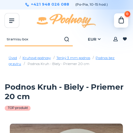
+421 948 026 088
(Po-Pia, 10-15 hod.)
0
EUR
Úvod
Kruhové podnosy
Tenký 3 mm podnos
Podnos bez
gravíru
Podnos Kruh - Biely - Priemer 20 cm
Podnos Kruh - Biely - Priemer
20 cm
TOP produkt