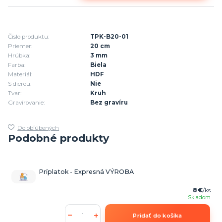
Číslo produktu:
TPK-B20-01
Priemer:
20 cm
Hrúbka:
3 mm
Farba:
Biela
Materiál:
HDF
S dierou:
Nie
Tvar:
Kruh
Gravírovanie:
Bez gravíru
Do obľúbených
Podobné produkty
Príplatok - Expresná VÝROBA
8 €
/
ks
Skladom
Pridať do košíka