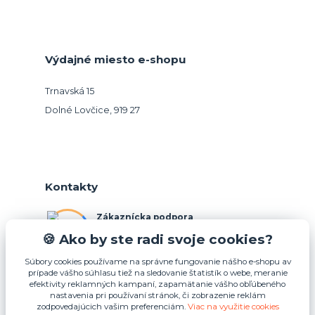
Výdajné miesto e-shopu
Trnavská 15
Dolné Lovčice, 919 27
Kontakty
Zákaznícka podpora
+421 948 026 088
🍪 Ako by ste radi svoje cookies?
(Po-Pia, 10-15 hod.)
Súbory cookies používame na správne fungovanie nášho e-shopu av
prípade vášho súhlasu tiež na sledovanie štatistík o webe, meranie
info@podnosy.sk
efektivity reklamných kampaní, zapamätanie vášho obľúbeného
nastavenia pri používaní stránok, či zobrazenie reklám
zodpovedajúcich vašim preferenciám.
Viac na využitie cookies