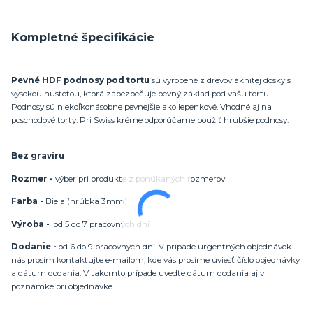
Kompletné špecifikácie
Pevné HDF podnosy pod tortu
sú vyrobené z drevovláknitej dosky s
vysokou hustotou, ktorá zabezpečuje pevný základ pod vašu tortu.
Podnosy sú niekoľkonásobne pevnejšie ako lepenkové. Vhodné aj na
poschodové torty. Pri Swiss kréme odporúčame použiť hrubšie podnosy.
Bez gravíru
Rozmer -
výber pri produkte z ponúkaných rozmerov
Farba -
Biela (hrúbka 3mm)
Výroba -
od 5 do 7 pracovných dní
Dodanie -
od 6 do 9 pracovných dní. V prípade urgentných objednávok
nás prosím kontaktujte e-mailom, kde vás prosíme uviesť číslo objednávky
a dátum dodania. V takomto prípade uvedte dátum dodania aj v
poznámke pri objednávke.