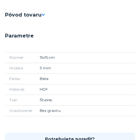
Pôvod tovaru
Parametre
Rozmer
15x15 cm
Hrúbka
3 mm
Farba
Biela
Materiál
HDF
Tvar
Štvorec
Gravírovanie
Bez gravíru
Potrebujete poradiť?