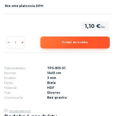
Nie sme platcovia DPH
1,10 €
/
ks
Pridať do košíka
Číslo produktu:
TPS-B15-01
Rozmer:
15x15 cm
Hrúbka:
3 mm
Farba:
Biela
Materiál:
HDF
Tvar:
Štvorec
Gravírovanie:
Bez gravíru
Do obľúbených