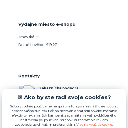
Výdajné miesto e-shopu
Trnavská 15
Dolné Lovčice, 919 27
Kontakty
Zákaznícka podpora
+421 948 026 088
🍪 Ako by ste radi svoje cookies?
(Po-Pia, 10-15 hod.)
Súbory cookies používame na správne fungovanie nášho e-shopu av
prípade vášho súhlasu tiež na sledovanie štatistík o webe, meranie
info@podnosy.sk
efektivity reklamných kampaní, zapamätanie vášho obľúbeného
nastavenia pri používaní stránok, či zobrazenie reklám
zodpovedajúcich vašim preferenciám.
Viac na využitie cookies