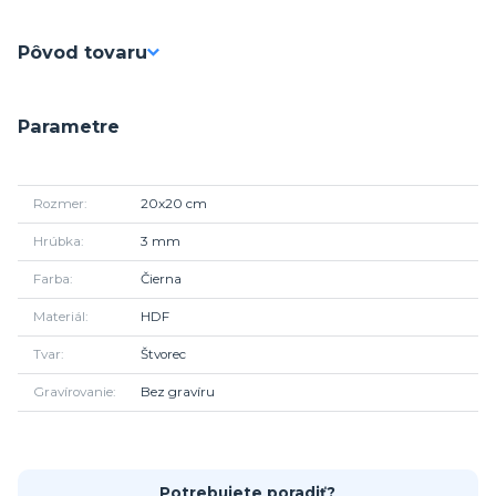
Pôvod tovaru
Parametre
Rozmer
20x20 cm
Hrúbka
3 mm
Farba
Čierna
Materiál
HDF
Tvar
Štvorec
Gravírovanie
Bez gravíru
Potrebujete poradiť?