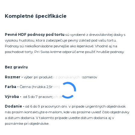
Kompletné špecifikácie
Pevné HDF podnosy pod tortu
sú vyrobené z drevovláknitej dosky s
vysokou hustotou, ktorá zabezpečuje pevný základ pod vašu tortu.
Podnosy sú niekoľkonásobne pevnejšie ako lepenkové. Vhodné aj na
poschodové torty. Pri Swiss kréme odporúčame použiť hrubšie podnosy.
Bez gravíru
Rozmer -
výber pri produkte z ponúkaných rozmerov
Farba -
Čierna (hrúbka 2,5mm)
Výroba -
od 5 do 7 pracovných dní
Dodanie -
od 6 do 9 pracovných dní. V prípade urgentných objednávok
nás prosím kontaktujte e-mailom, kde vás prosíme uviesť číslo objednávky
a dátum dodania. V takomto prípade uvedte dátum dodania aj v
poznámke pri objednávke.